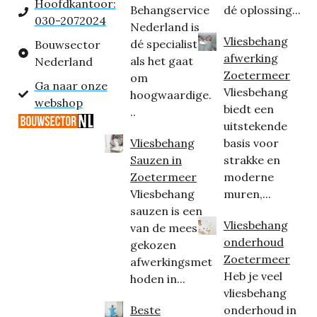
Hoofdkantoor:
Behangservice
dé oplossing...
030-2072024
Nederland is
Vliesbehang
dé specialist
Bouwsector
afwerking
als het gaat
Nederland
Zoetermeer
om
Ga naar onze
Vliesbehang
hoogwaardige.
webshop
biedt een
..
uitstekende
Vliesbehang
basis voor
Sauzen in
strakke en
Zoetermeer
moderne
Vliesbehang
muren,...
sauzen is een
Vliesbehang
van de meest
onderhoud
gekozen
Zoetermeer
afwerkingsmet
Heb je veel
hoden in...
vliesbehang
Beste
onderhoud in