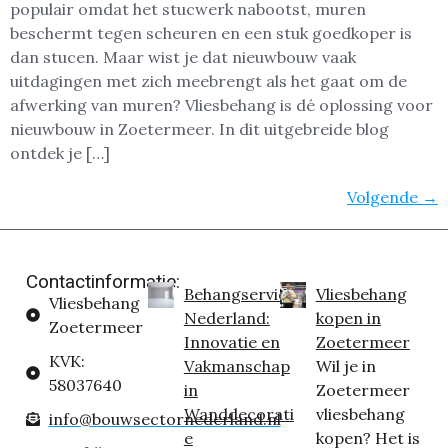
populair omdat het stucwerk nabootst, muren
beschermt tegen scheuren en een stuk goedkoper is
dan stucen. Maar wist je dat nieuwbouw vaak
uitdagingen met zich meebrengt als het gaat om de
afwerking van muren? Vliesbehang is dé oplossing voor
nieuwbouw in Zoetermeer. In dit uitgebreide blog
ontdek je […]
Volgende
→
Contactinformatie:
Behangservice
Vliesbehang
Vliesbehang
Nederland:
kopen in
Zoetermeer
Innovatie en
Zoetermeer
KVK:
Vakmanschap
Wil je in
58037640
in
Zoetermeer
Wanddecorati
vliesbehang
info@bouwsectornederland.nl
e
kopen? Het is