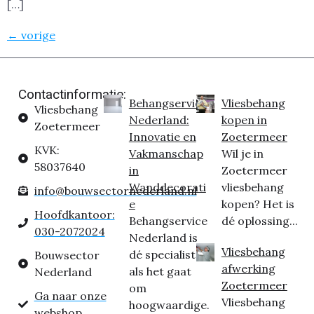
[…]
←
vorige
Contactinformatie:
Behangservice
Vliesbehang
Vliesbehang
Nederland:
kopen in
Zoetermeer
Innovatie en
Zoetermeer
KVK:
Vakmanschap
Wil je in
58037640
in
Zoetermeer
Wanddecorati
vliesbehang
info@bouwsectornederland.nl
e
kopen? Het is
Hoofdkantoor:
Behangservice
dé oplossing...
030-2072024
Nederland is
Vliesbehang
dé specialist
Bouwsector
afwerking
als het gaat
Nederland
Zoetermeer
om
Ga naar onze
Vliesbehang
hoogwaardige.
webshop