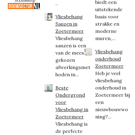
biedt een
..
uitstekende
Vliesbehang
basis voor
Sauzen in
strakke en
Zoetermeer
moderne
Vliesbehang
muren,...
sauzen is een
Vliesbehang
van de meest
onderhoud
gekozen
Zoetermeer
afwerkingsmet
Heb je veel
hoden in...
vliesbehang
Beste
onderhoud in
Ondergrond
Zoetermeer bij
voor
een
Vliesbehang in
nieuwbouwwo
Zoetermeer
ning?...
Vliesbehang is
de perfecte