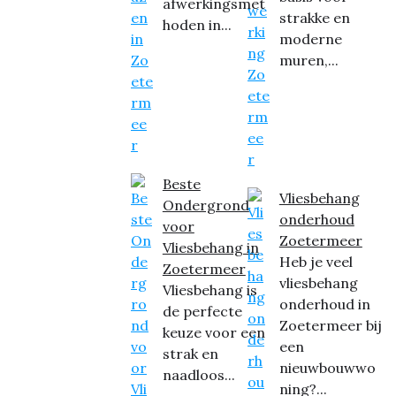
afwerkingsmet
strakke en
hoden in...
moderne
muren,...
Beste
Vliesbehang
Ondergrond
onderhoud
voor
Zoetermeer
Vliesbehang in
Heb je veel
Zoetermeer
vliesbehang
Vliesbehang is
onderhoud in
de perfecte
Zoetermeer bij
keuze voor een
een
strak en
nieuwbouwwo
naadloos...
ning?...