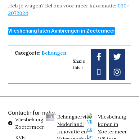
Heb je vragen? Bel ons voor meer informatie:
030-
2072024
Vliesbehang laten Aanbrengen in Zoetermeer
Categorie:
Behangen
Share
this :
Contactinformatie:
Behangservice
Vliesbehang
Vliesbehang
Nederland:
kopen in
Zoetermeer
Innovatie en
Zoetermeer
KVK:
Vakmanschap
Wil je in