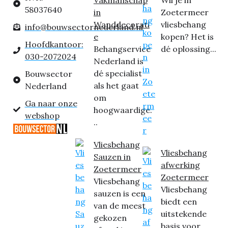
58037640
in
Zoetermeer
Wanddecorati
vliesbehang
info@bouwsectornederland.nl
e
kopen? Het is
Hoofdkantoor:
Behangservice
dé oplossing...
030-2072024
Nederland is
dé specialist
Bouwsector
als het gaat
Nederland
om
Ga naar onze
hoogwaardige.
webshop
..
Vliesbehang
Vliesbehang
Sauzen in
afwerking
Zoetermeer
Zoetermeer
Vliesbehang
Vliesbehang
sauzen is een
biedt een
van de meest
uitstekende
gekozen
basis voor