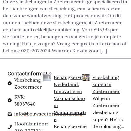
Onze vliesbehanger in Zoetermeer is gespecialiseerd in
het aanbrengen van vliesbehang, een scheurvaste en
duurzame wandafwerking. Het proces omvat: Op dit
moment hebben onze vliesbehangers uit Zoetermeer
een hele aantrekkelijke aanbieding. Voor €15,99 per
vierkante meter, behangen en sauzen ze je complete
woning! Heb je vragen? Vraag een gratis offerte aan of
bel ons: 030-2072024 Waarom Kiezen voor […]
Contactinformatie:
Behangservice
Vliesbehang
Vliesbehang
Nederland:
kopen in
Zoetermeer
Innovatie en
Zoetermeer
KVK:
Vakmanschap
Wil je in
58037640
in
Zoetermeer
Wanddecorati
vliesbehang
info@bouwsectornederland.nl
e
kopen? Het is
Hoofdkantoor:
Behangservice
dé oplossing...
030-2072024