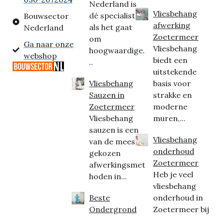
Nederland is
Vliesbehang
dé specialist
Bouwsector
afwerking
als het gaat
Nederland
Zoetermeer
om
Ga naar onze
Vliesbehang
hoogwaardige.
webshop
biedt een
..
uitstekende
Vliesbehang
basis voor
Sauzen in
strakke en
Zoetermeer
moderne
Vliesbehang
muren,...
sauzen is een
Vliesbehang
van de meest
onderhoud
gekozen
Zoetermeer
afwerkingsmet
Heb je veel
hoden in...
vliesbehang
Beste
onderhoud in
Ondergrond
Zoetermeer bij