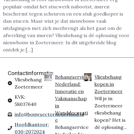
populair omdat het stucwerk nabootst, muren
beschermt tegen scheuren en een stuk goedkoper is
dan stucen. Maar wist je dat nieuwbouw vaak
uitdagingen met zich meebrengt als het gaat om de
afwerking van muren? Vliesbehang is dé oplossing voor
nieuwbouw in Zoetermeer. In dit uitgebreide blog
ontdek je […]
Contactinformatie:
Behangservice
Vliesbehang
Vliesbehang
Nederland:
kopen in
Zoetermeer
Innovatie en
Zoetermeer
KVK:
Vakmanschap
Wil je in
58037640
in
Zoetermeer
Wanddecorati
vliesbehang
info@bouwsectornederland.nl
e
kopen? Het is
Hoofdkantoor:
Behangservice
dé oplossing...
030-2072024