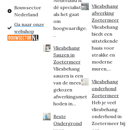
Nederland is
Vliesbehang
dé specialist
Bouwsector
afwerking
als het gaat
Nederland
Zoetermeer
om
Ga naar onze
Vliesbehang
hoogwaardige.
webshop
biedt een
..
uitstekende
Vliesbehang
basis voor
Sauzen in
strakke en
Zoetermeer
moderne
Vliesbehang
muren,...
sauzen is een
Vliesbehang
van de meest
onderhoud
gekozen
Zoetermeer
afwerkingsmet
Heb je veel
hoden in...
vliesbehang
Beste
onderhoud in
Ondergrond
Zoetermeer bij