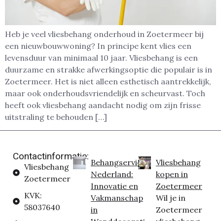
Heb je veel vliesbehang onderhoud in Zoetermeer bij
een nieuwbouwwoning? In principe kent vlies een
levensduur van minimaal 10 jaar. Vliesbehang is een
duurzame en strakke afwerkingsoptie die populair is in
Zoetermeer. Het is niet alleen esthetisch aantrekkelijk,
maar ook onderhoudsvriendelijk en scheurvast. Toch
heeft ook vliesbehang aandacht nodig om zijn frisse
uitstraling te behouden […]
Contactinformatie:
Behangservice
Vliesbehang
Vliesbehang
Nederland:
kopen in
Zoetermeer
Innovatie en
Zoetermeer
KVK:
Vakmanschap
Wil je in
58037640
in
Zoetermeer