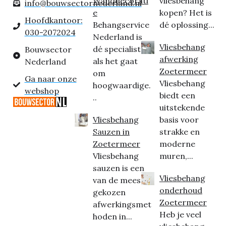
Wanddecorati
vliesbehang
info@bouwsectornederland.nl
e
kopen? Het is
Hoofdkantoor:
Behangservice
dé oplossing...
030-2072024
Nederland is
Vliesbehang
dé specialist
Bouwsector
afwerking
als het gaat
Nederland
Zoetermeer
om
Ga naar onze
Vliesbehang
hoogwaardige.
webshop
biedt een
..
uitstekende
Vliesbehang
basis voor
Sauzen in
strakke en
Zoetermeer
moderne
Vliesbehang
muren,...
sauzen is een
Vliesbehang
van de meest
onderhoud
gekozen
Zoetermeer
afwerkingsmet
Heb je veel
hoden in...