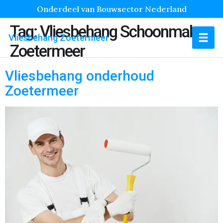
Onderdeel van Bouwsector Nederland
Tag:
Vliesbehang Schoonmaken
Vliesbehang Zoetermeer
Zoetermeer
Vliesbehang onderhoud
Zoetermeer