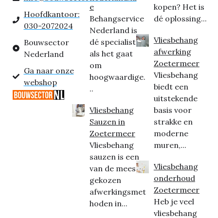
e
kopen? Het is
Hoofdkantoor:
Behangservice
dé oplossing...
030-2072024
Nederland is
Vliesbehang
dé specialist
Bouwsector
afwerking
als het gaat
Nederland
Zoetermeer
om
Ga naar onze
Vliesbehang
hoogwaardige.
webshop
biedt een
..
uitstekende
Vliesbehang
basis voor
Sauzen in
strakke en
Zoetermeer
moderne
Vliesbehang
muren,...
sauzen is een
Vliesbehang
van de meest
onderhoud
gekozen
Zoetermeer
afwerkingsmet
Heb je veel
hoden in...
vliesbehang