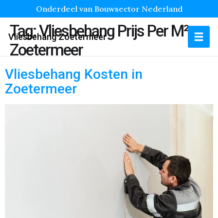
Onderdeel van Bouwsector Nederland
Tag:
Vliesbehang Prijs Per M²
Vliesbehang Zoetermeer
Zoetermeer
Vliesbehang Kosten in
Zoetermeer