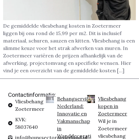
De gemiddelde vliesbehang kosten in Zoetermeer
liggen bij ons rond de 15,99 per m2. Dit is inclusief
materiaal, schuren, sauzen en kitten. Vliesbehang is een
slimme keuze voor het strak afwerken van muren. In
Zoetermeer variëren de prijzen afhankelijk van de
afwerking, projectomvang en specifieke wensen. Hier
vind je een overzicht van de gemiddelde kosten […]
Contactinformatie:
Behangservice
Vliesbehang
Vliesbehang
Nederland:
kopen in
Zoetermeer
Innovatie en
Zoetermeer
KVK:
Vakmanschap
Wil je in
58037640
in
Zoetermeer
Wanddecorati
vliesbehang
info@bouwsectornederland.nl