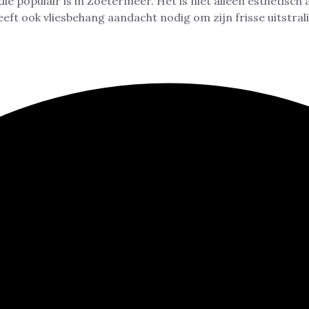
e populair is in Zoetermeer. Het is niet alleen esthetisch 
eft ook vliesbehang aandacht nodig om zijn frisse uitstral