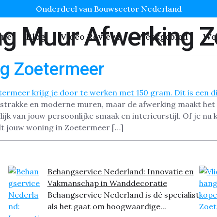
Onderdeel van Bouwsector Nederland
ng Muur Afwerking 
me
Blog
Video Reviews
Werkgebied
We
ng Zoetermeer
 strakke en moderne muren, maar de afwerking maakt het ve
jk van jouw persoonlijke smaak en interieurstijl. Of je nu k
tilt jouw woning in Zoetermeer […]
Behangservice Nederland: Innovatie en
Vakmanschap in Wanddecoratie
Behangservice Nederland is dé specialist
als het gaat om hoogwaardige...