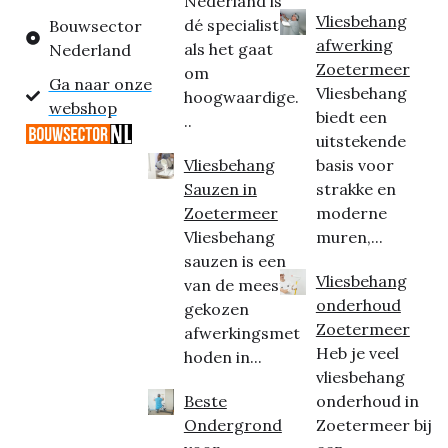
Nederland is
Vliesbehang
dé specialist
Bouwsector
afwerking
als het gaat
Nederland
Zoetermeer
om
Ga naar onze
Vliesbehang
hoogwaardige.
webshop
biedt een
..
uitstekende
Vliesbehang
basis voor
Sauzen in
strakke en
Zoetermeer
moderne
Vliesbehang
muren,...
sauzen is een
Vliesbehang
van de meest
onderhoud
gekozen
Zoetermeer
afwerkingsmet
Heb je veel
hoden in...
vliesbehang
Beste
onderhoud in
Ondergrond
Zoetermeer bij