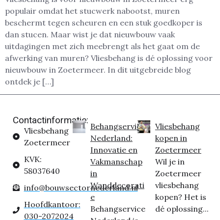
populair omdat het stucwerk nabootst, muren
beschermt tegen scheuren en een stuk goedkoper is
dan stucen. Maar wist je dat nieuwbouw vaak
uitdagingen met zich meebrengt als het gaat om de
afwerking van muren? Vliesbehang is dé oplossing voor
nieuwbouw in Zoetermeer. In dit uitgebreide blog
ontdek je […]
Contactinformatie:
Behangservice
Vliesbehang
Vliesbehang
Nederland:
kopen in
Zoetermeer
Innovatie en
Zoetermeer
KVK:
Vakmanschap
Wil je in
58037640
in
Zoetermeer
Wanddecorati
vliesbehang
info@bouwsectornederland.nl
e
kopen? Het is
Hoofdkantoor:
Behangservice
dé oplossing...
030-2072024