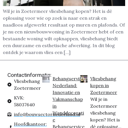
Wil je in Zoetermeer vliesbehang kopen? Het is dé
oplossing voor wie op zoek is naar een strak en
naadloos afgewerkt resultaat op muren en plafonds. Of
je nu een nieuwbouwwoning in Zoetermeer hebt of een
bestaande woning wilt opknappen, vliesbehang biedt
een duurzame en esthetische afwerking. In dit blog
ontdek je waarom vlies een […]
Contactinformatie:
Behangservice
Vliesbehang
Vliesbehang
Nederland:
kopen in
Zoetermeer
Innovatie en
Zoetermeer
KVK:
Vakmanschap
Wil je in
58037640
in
Zoetermeer
Wanddecorati
vliesbehang
info@bouwsectornederland.nl
e
kopen? Het is
Hoofdkantoor:
Behangservice
dé oplossing...