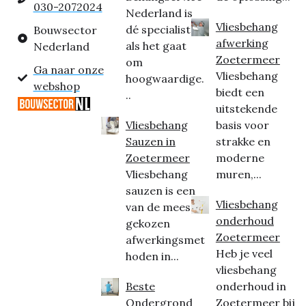
030-2072024
Nederland is
Vliesbehang
dé specialist
Bouwsector
afwerking
als het gaat
Nederland
Zoetermeer
om
Ga naar onze
Vliesbehang
hoogwaardige.
webshop
biedt een
..
uitstekende
Vliesbehang
basis voor
Sauzen in
strakke en
Zoetermeer
moderne
Vliesbehang
muren,...
sauzen is een
Vliesbehang
van de meest
onderhoud
gekozen
Zoetermeer
afwerkingsmet
Heb je veel
hoden in...
vliesbehang
Beste
onderhoud in
Ondergrond
Zoetermeer bij