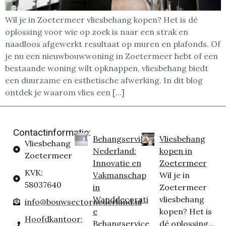
Wil je in Zoetermeer vliesbehang kopen? Het is dé
oplossing voor wie op zoek is naar een strak en
naadloos afgewerkt resultaat op muren en plafonds. Of
je nu een nieuwbouwwoning in Zoetermeer hebt of een
bestaande woning wilt opknappen, vliesbehang biedt
een duurzame en esthetische afwerking. In dit blog
ontdek je waarom vlies een […]
Contactinformatie:
Behangservice
Vliesbehang
Vliesbehang
Nederland:
kopen in
Zoetermeer
Innovatie en
Zoetermeer
KVK:
Vakmanschap
Wil je in
58037640
in
Zoetermeer
Wanddecorati
vliesbehang
info@bouwsectornederland.nl
e
kopen? Het is
Hoofdkantoor:
Behangservice
dé oplossing...