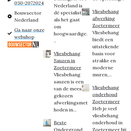
030-2072024
Nederland is
Vliesbehang
dé specialist
Bouwsector
afwerking
als het gaat
Nederland
Zoetermeer
om
Ga naar onze
Vliesbehang
hoogwaardige.
webshop
biedt een
..
uitstekende
Vliesbehang
basis voor
Sauzen in
strakke en
Zoetermeer
moderne
Vliesbehang
muren,...
sauzen is een
Vliesbehang
van de meest
onderhoud
gekozen
Zoetermeer
afwerkingsmet
Heb je veel
hoden in...
vliesbehang
Beste
onderhoud in
Ondergrond
Zoetermeer bij